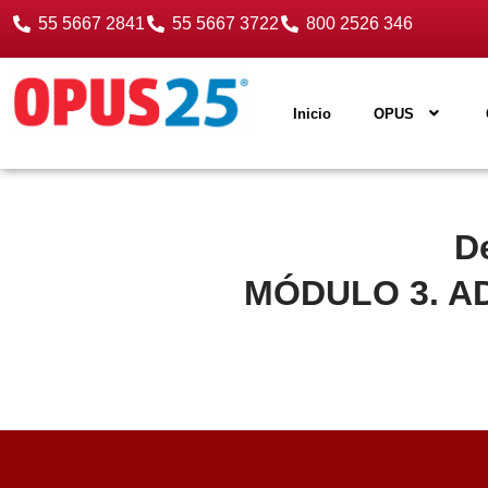
55 5667 2841
55 5667 3722
800 2526 346
Inicio
OPUS
D
MÓDULO 3. A