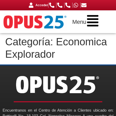
Acceder
Menu
Categoría:
Economica
Explorador
Encuentranos en el Centro de Atención a Clientes ubicado en:
Botticelli No. 18-103 Col. Nonoalco Mixcoac A una cuadra del