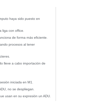
mputo haya sido puesto en
 liga con office.
unciona de forma más eficiente.
zando procesos al tener
cteres.
do lleve a cabo importación de
sesión iniciada en M1.
ADU, no se despliegan.
 que usan en su expresión un ADU.