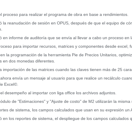
el proceso para realizar el programa de obra en base a rendimientos.
zó la reanudación de sesión en OPUS, después de que el equipo de có
n.
ó en informe de auditoría que se envía al llevar a cabo un proceso en la
roceso para importar recursos, matrices y componentes desde excel, f
 en la programación de la herramienta Pie de Precios Unitarios, optimi
s en dos monedas diferentes.
la importación de las matrices cuando las claves tienen más de 25 cara
 ahora envía un mensaje al usuario para que realice un recálculo cuan
de Excel©.
el desempeño al importar con liga office los archivos adjuntos.
ódulo de "Estimaciones" y "Ajuste de costo" de M2 utilizarán la misma 
ortes de sistema, los campos calculados que usan en su expresión un 
ó en los reportes de sistema, el despliegue de los campos calculados