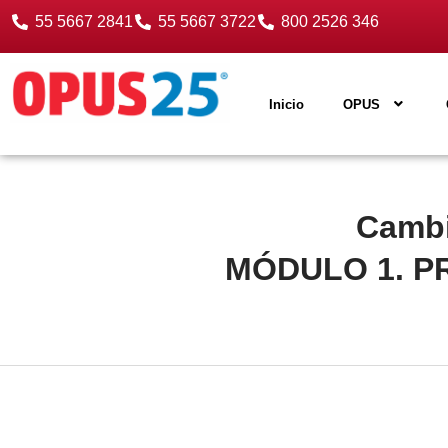
55 5667 2841
55 5667 3722
800 2526 346
Inicio
OPUS
Cambi
MÓDULO 1. 