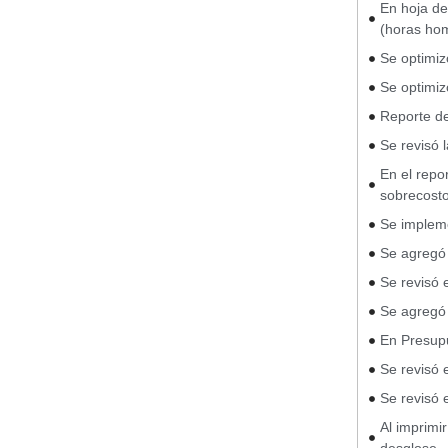
En hoja de
(horas ho
Se optimiz
Se optimiz
Reporte de
Se revisó 
En el repo
sobrecosto
Se impleme
Se agregó 
Se revisó 
Se agregó 
En Presupu
Se revisó 
Se revisó 
Al imprimir